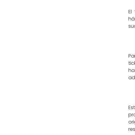
El
há
su
Pa
ti
ha
ad
Es
pr
or
re