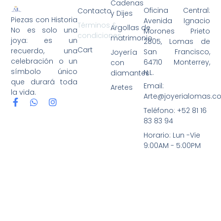
Cadenas
Oficina Central:
Contacto
y Dijes
Piezas con Historia
Avenida Ignacio
Términos &
Argollas de
No es solo una
Morones Prieto
condiciones
matrimonio
joya: es un
2805, Lomas de
Cart
recuerdo, una
San Francisco,
Joyería
celebración o un
64710 Monterrey,
con
símbolo único
N.L.
diamantes
que durará toda
Email:
Aretes
la vida.
Arte@joyerialomas.c
Teléfono: +52 81 16
83 83 94
Horario: Lun -Vie
9:00AM - 5:00PM