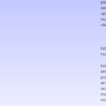
pi
se
op
nu
cli
Es
nu
Es
ef
po
en
ac
mo
no