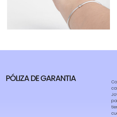
PÓLIZA DE GARANTIA
Co
ca
Jo
pa
ti
cu