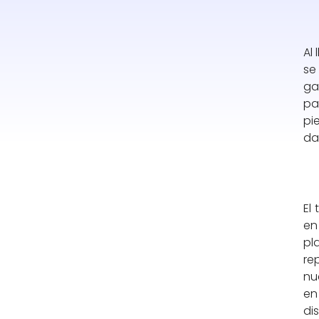
Al
se
ga
pa
pi
da
El
en
pl
re
nu
en
di