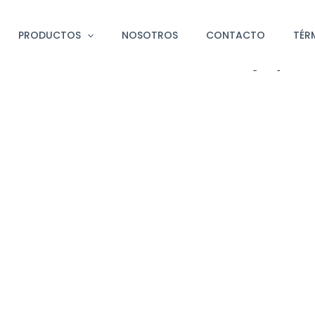
PRODUCTOS
NOSOTROS
CONTACTO
TÉR
ando Arte a través de joyerí