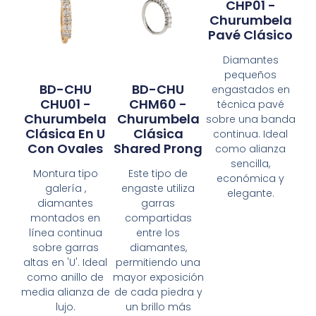
CHP01 -
Churumbela
Pavé Clásico
Diamantes
pequeños
BD-CHU
BD-CHU
engastados en
CHU01 -
CHM60 -
técnica pavé
Churumbela
Churumbela
sobre una banda
Clásica En U
Clásica
continua. Ideal
Con Ovales
Shared Prong
como alianza
sencilla,
Montura tipo
Este tipo de
económica y
galería ,
engaste utiliza
elegante.
diamantes
garras
montados en
compartidas
línea continua
entre los
sobre garras
diamantes,
altas en 'U'. Ideal
permitiendo una
como anillo de
mayor exposición
media alianza de
de cada piedra y
lujo.
un brillo más