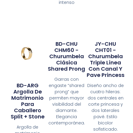
intenso
BD-CHU
JY-CHU
CHM60 -
CHT01 -
Churumbela
Churumbela
Clásica
Triple Línea
Shared Prong
Con Canal Y
Pave Princess
Garras con
BD-ARG
engaste “shared
Diseño ancho de
Argolla De
prong” que
cuatro hileras:
Matrimonio
permiten mayor
dos centrales en
Para
visibilidad del
corte princesa y
Caballero
diamante.
dos laterales
Split + Stone
Elegancia
pavé. Estilo
contemporánea.
bicolor
Argolla de
sofisticado.