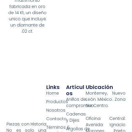
matrimonio
fabricada en oro
de 14 Kt, un diseño
unico que incluye
un diamante de
.02 ct.
Links
Artícul
Ubicación
Os
Home
Monterrey, Nuevo
Anillos de
León México. Zona
Productos
compromiso
Sur Centro.
Nosotros
Cadenas
Oficina Central:
Contacto
y Dijes
Piezas con Historia
Avenida Ignacio
Términos &
Argollas de
No es solo una
Morones Prieto