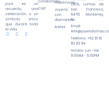
condiciones
matrimonio
joya: es un
2805, Lomas de
Cart
recuerdo, una
San Francisco,
Joyería
celebración o un
64710 Monterrey,
con
símbolo único
N.L.
diamantes
que durará toda
Email:
Aretes
la vida.
Arte@joyerialomas.c
Teléfono: +52 81 16
83 83 94
Horario: Lun -Vie
9:00AM - 5:00PM